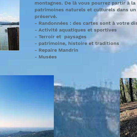
montagnes. De là vous pourrez partir à la
patrimoines naturels et culturels dans u
préservé.
- Randonnées : des cartes sont à votre di
- Activité aquatiques et sportives
- Terroir et paysages
- patrimoine, histoire et traditions
- Repaire Mandrin
- Musées