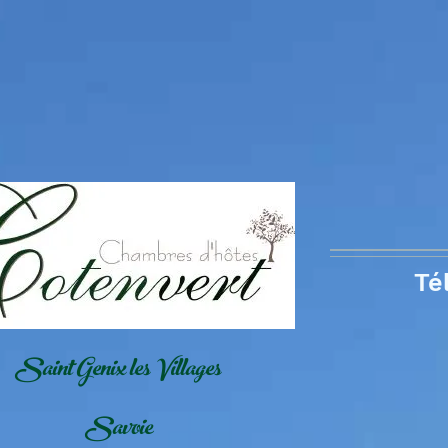
Té
Saint Genix les Villages
Savoie