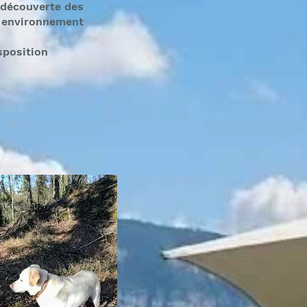
 découverte des
n environnement
sposition